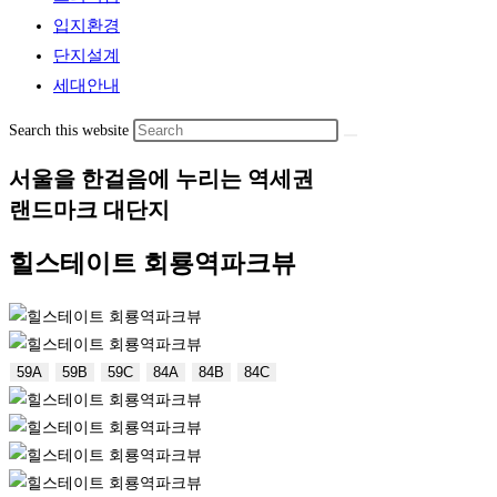
입지환경
단지설계
세대안내
Search this website
서울을 한걸음에 누리는 역세권
랜드마크 대단지
힐스테이트 회룡역파크뷰
59A
59B
59C
84A
84B
84C